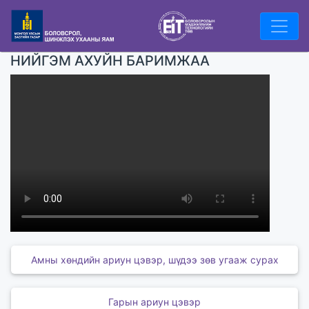
НИЙГЭМ АХУЙН БАРИМЖАА
Амны хөндийн ариун цэвэр, шүдээ зөв угааж сурах
Гарын ариун цэвэр