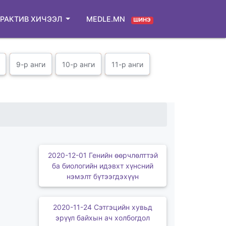
РАКТИВ ХИЧЭЭЛ
MEDLE.MN
ШИНЭ
9-р анги
10-р анги
11-р анги
2020-12-01 Генийн өөрчлөлттэй
ба биологийн идэвхт хүнсний
нэмэлт бүтээгдэхүүн
2020-11-24 Cэтгэцийн хувьд
эрүүл байхын ач холбогдол