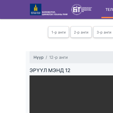
ТЕЛ
1-р анги
2-р анги
3-р анги
Нүүр
12-р анги
ЭРҮҮЛ МЭНД 12