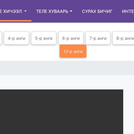
Е ХИЧЭЭЛ
ТЕЛЕ ХУВААРЬ
СУРАХ БИЧИГ
ИНТЕ
4-р анги
5-р анги
6-р анги
7-р анги
8-р анги
12-р анги