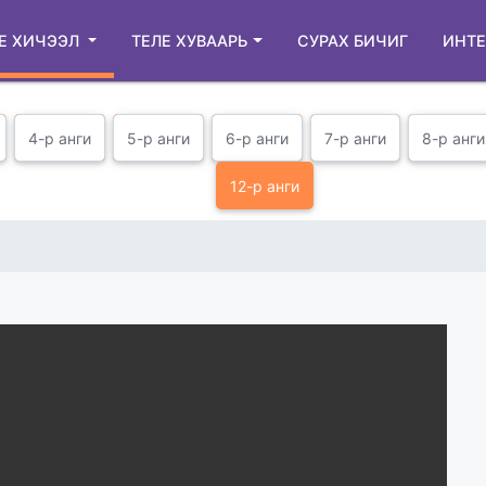
Е ХИЧЭЭЛ
ТЕЛЕ ХУВААРЬ
СУРАХ БИЧИГ
ИНТЕ
4-р анги
5-р анги
6-р анги
7-р анги
8-р анги
12-р анги