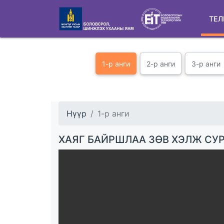
ТЕЛ
1-р анги
2-р анги
3-р анги
Нүүр
1-р анги
ХАЯГ БАЙРШЛАА ЗӨВ ХЭЛЖ СУР