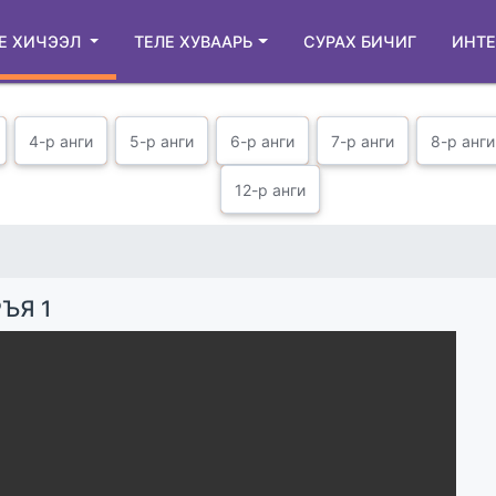
Е ХИЧЭЭЛ
ТЕЛЕ ХУВААРЬ
СУРАХ БИЧИГ
ИНТЕ
4-р анги
5-р анги
6-р анги
7-р анги
8-р анги
12-р анги
ЪЯ 1