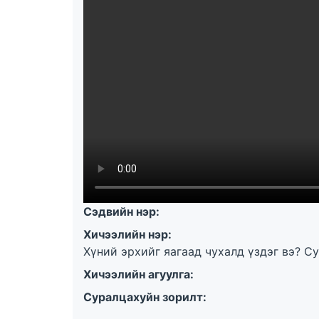
Сэдвийн нэр:
Хичээлийн нэр:
Хүний эрхийг яагаад чухалд үздэг вэ? С
Хичээлийн агуулга:
Суралцахуйн зорилт: