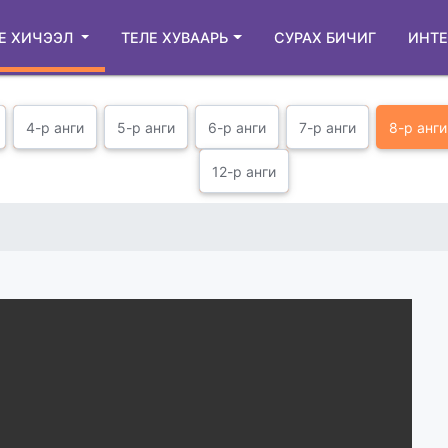
Е ХИЧЭЭЛ
ТЕЛЕ ХУВААРЬ
СУРАХ БИЧИГ
ИНТЕ
4-р анги
5-р анги
6-р анги
7-р анги
8-р анги
12-р анги