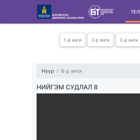
ТЕЛ
1-р анги
2-р анги
3-р анги
Нүүр
8-р анги
НИЙГЭМ СУДЛАЛ 8