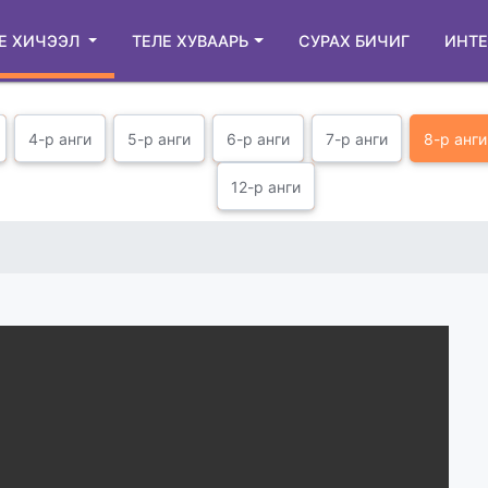
Е ХИЧЭЭЛ
ТЕЛЕ ХУВААРЬ
СУРАХ БИЧИГ
ИНТЕ
4-р анги
5-р анги
6-р анги
7-р анги
8-р анги
12-р анги