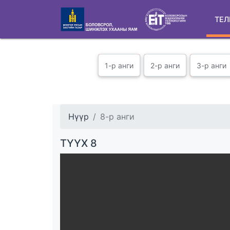
ТЕЛ
1-р анги
2-р анги
3-р анги
Нүүр
8-р анги
ТҮҮХ 8