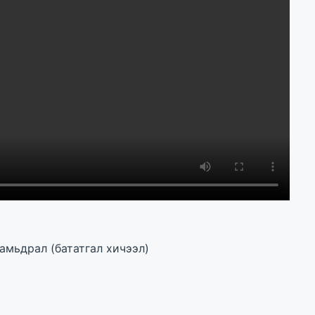
амьдрал (бататгал хичээл)