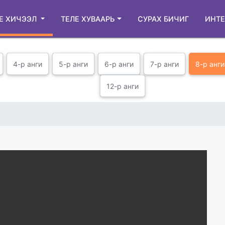
Е ХИЧЭЭЛ
ТЕЛЕ ХУВААРЬ
СУРАХ БИЧИГ
ИНТЕ
4-р анги
5-р анги
6-р анги
7-р анги
8-р анги
12-р анги