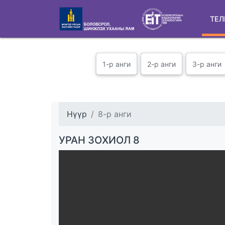
ТЕЛ
1-р анги
2-р анги
3-р анги
Нүүр
8-р анги
УРАН ЗОХИОЛ 8