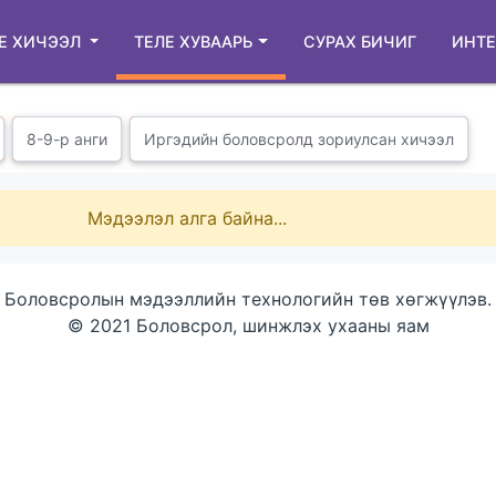
Е ХИЧЭЭЛ
ТЕЛЕ ХУВААРЬ
СУРАХ БИЧИГ
ИНТЕ
8-9-р анги
Иргэдийн боловсролд зориулсан хичээл
Мэдээлэл алга байна...
Боловсролын мэдээллийн технологийн төв хөгжүүлэв.
© 2021 Боловсрол, шинжлэх ухааны яам