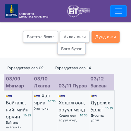
Бэлтгэл бүлэг
Ахлах анги
Дунд анги
Бага бүлэг
Гуравдугаар сар 09 Гуравдугаар сар 14
03/09
03/10
03/12
Мягмар
Лхагва
03/11 Пүрэв
Баасан
Хэл
10:35
Байгаль,
яриа
Хөдөлгөөн,
Дүрслэх
Хэл яриа
10:35
нийгмийн
эрүүл мэнд
Урлаг
10:35
Хөдөлгөөн
10:35
Дүрслэх
орчин
эрүүл мэнд
урлаг
Байгаль,
нийгмийн