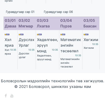
орчин
Гуравдугаар сар 01 Гуравдугаар сар 06
03/01
03/02
03/03
03/04
03/05
Даваа
Мягмар
Лхагва
Пүрэв
Баасан
Хэл
Дүрслэх
Хөдөлгөөн,
Математик
Хөгжим
10:35
яриа
Урлаг
эрүүл
энгийн
Хөгжим
Хэл
10:35
10:35
10:35
мэнд
төсөөлөл
Дүрслэх
яриа
Хөдөлгөөн,
10:35
урлаг
Математикийн
эрүүл мэнд
энгийн
төсөөлөл
Боловсролын мэдээллийн технологийн төв хөгжүүлэв.
© 2021 Боловсрол, шинжлэх ухааны яам