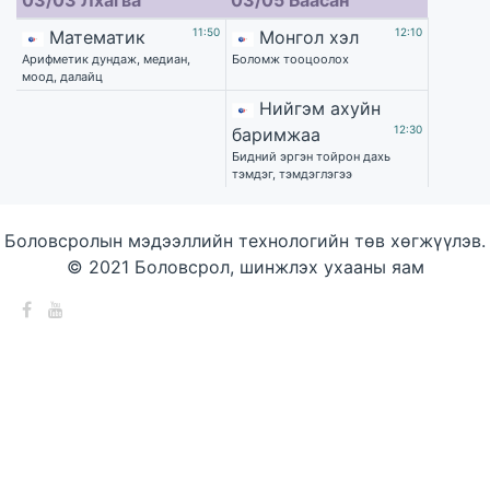
03/03 Лхагва
03/05 Баасан
11:50
12:10
Математик
Монгол хэл
Арифметик дундаж, медиан,
Боломж тооцоолох
моод, далайц
Нийгэм ахуйн
12:30
баримжаа
Бидний эргэн тойрон дахь
тэмдэг, тэмдэглэгээ
Боловсролын мэдээллийн технологийн төв хөгжүүлэв.
© 2021 Боловсрол, шинжлэх ухааны яам