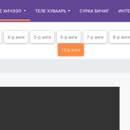
Е ХИЧЭЭЛ
ТЕЛЕ ХУВААРЬ
СУРАХ БИЧИГ
ИНТЕ
4-р анги
5-р анги
6-р анги
7-р анги
8-р анги
12-р анги