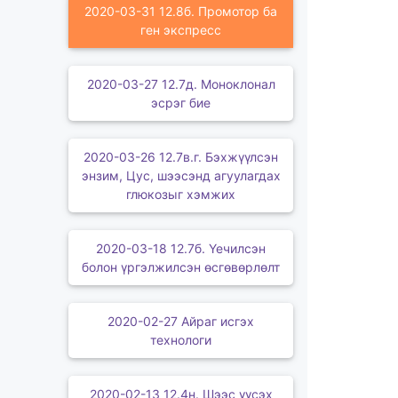
2020-03-31 12.8б. Промотор ба
ген экспресс
2020-03-27 12.7д. Моноклонал
эсрэг бие
2020-03-26 12.7в.г. Бэхжүүлсэн
энзим, Цус, шээсэнд агуулагдах
глюкозыг хэмжих
2020-03-18 12.7б. Үечилсэн
болон үргэлжилсэн өсгөвөрлөлт
2020-02-27 Айраг исгэх
технологи
2020-02-13 12.4н. Шээс үүсэх