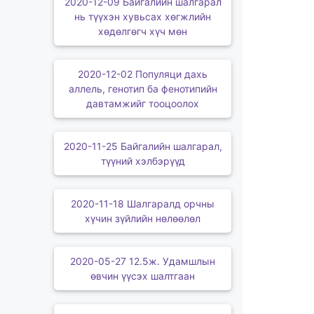
2020-12-09 Байгалийн шалгарал
нь түүхэн хувьсах хөгжлийн
хөдөлгөгч хүч мөн
2020-12-02 Популяци дахь
аллель, генотип ба фенотипийн
давтамжийг тооцоолох
2020-11-25 Байгалийн шалгарал,
түүний хэлбэрүүд
2020-11-18 Шалгаралд орчны
хүчин зүйлийн нөлөөлөл
2020-05-27 12.5ж. Удамшлын
өвчин үүсэх шалтгаан