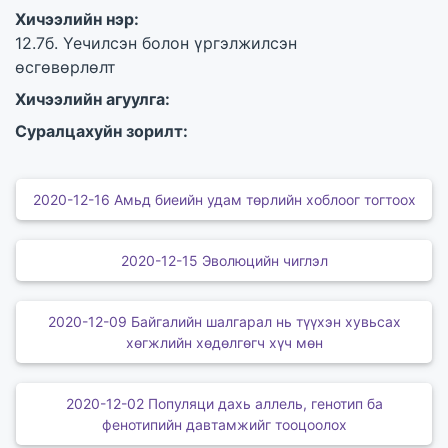
Хичээлийн нэр:
12.7б. Үечилсэн болон үргэлжилсэн
өсгөвөрлөлт
Хичээлийн агуулга:
Суралцахуйн зорилт:
2020-12-16 Амьд биеийн удам төрлийн хоблоог тогтоох
2020-12-15 Эволюцийн чиглэл
2020-12-09 Байгалийн шалгарал нь түүхэн хувьсах
хөгжлийн хөдөлгөгч хүч мөн
2020-12-02 Популяци дахь аллель, генотип ба
фенотипийн давтамжийг тооцоолох