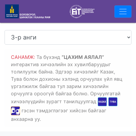
САНАМЖ:
Та
бүхэнд
“ЦАХИМ АЯЛАЛ”
интерактив хичээлийн эх хувилбаруудыг
толилуулж байна. Эдгээр хичээлийг Казак,
Тува болон дохионы хэлэнд орчуулах үйл явц
үргэлжилж байгаа тул зарим хичээлийн
орчуулга ороогүй байгаа болно. Орчуулгатай
хичээлүүдийн зурагт танилцуулгад
гэсэн тэмдэглэгээг хийсэн байгааг
анхаарна уу.