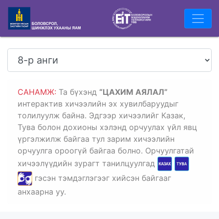
САНАМЖ:
Та
бүхэнд
“ЦАХИМ АЯЛАЛ”
интерактив хичээлийн эх хувилбаруудыг
толилуулж байна. Эдгээр хичээлийг Казак,
Тува болон дохионы хэлэнд орчуулах үйл явц
үргэлжилж байгаа тул зарим хичээлийн
орчуулга ороогүй байгаа болно. Орчуулгатай
хичээлүүдийн зурагт танилцуулгад
гэсэн тэмдэглэгээг хийсэн байгааг
анхаарна уу.