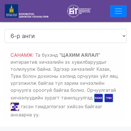
САНАМЖ:
Та
бүхэнд
“ЦАХИМ АЯЛАЛ”
интерактив хичээлийн эх хувилбаруудыг
толилуулж байна. Эдгээр хичээлийг Казак,
Тува болон дохионы хэлэнд орчуулах үйл явц
үргэлжилж байгаа тул зарим хичээлийн
орчуулга ороогүй байгаа болно. Орчуулгатай
хичээлүүдийн зурагт танилцуулгад
гэсэн тэмдэглэгээг хийсэн байгааг
анхаарна уу.