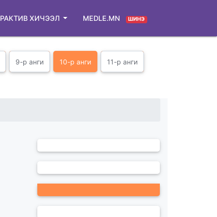
РАКТИВ ХИЧЭЭЛ
MEDLE.MN
ШИНЭ
9-р анги
10-р анги
11-р анги