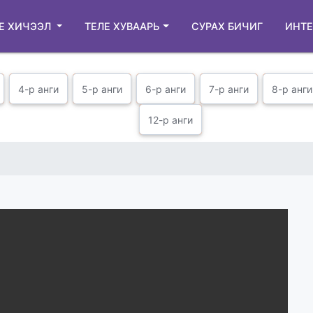
Е ХИЧЭЭЛ
ТЕЛЕ ХУВААРЬ
СУРАХ БИЧИГ
ИНТЕ
4-р анги
5-р анги
6-р анги
7-р анги
8-р анги
12-р анги