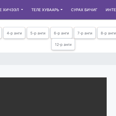
Е ХИЧЭЭЛ
ТЕЛЕ ХУВААРЬ
СУРАХ БИЧИГ
ИНТЕ
4-р анги
5-р анги
6-р анги
7-р анги
8-р анги
12-р анги