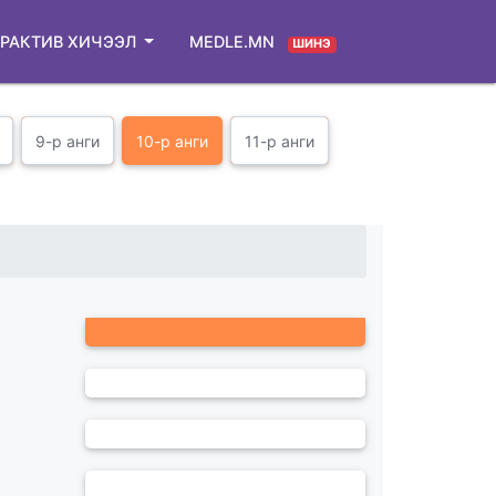
РАКТИВ ХИЧЭЭЛ
MEDLE.MN
ШИНЭ
9-р анги
10-р анги
11-р анги