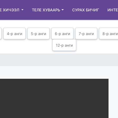
Е ХИЧЭЭЛ
ТЕЛЕ ХУВААРЬ
СУРАХ БИЧИГ
ИНТЕ
4-р анги
5-р анги
6-р анги
7-р анги
8-р анги
12-р анги