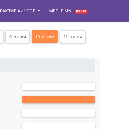
РАКТИВ ХИЧЭЭЛ
MEDLE.MN
ШИНЭ
9-р анги
10-р анги
11-р анги