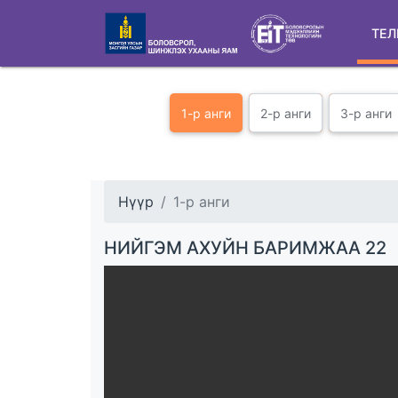
ТЕЛ
1-р анги
2-р анги
3-р анги
Нүүр
1-р анги
НИЙГЭМ АХУЙН БАРИМЖАА 22