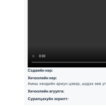
Сэдвийн нэр:
Хичээлийн нэр:
Амны хөндийн ариун цэвэр, шүдээ зөв у
Хичээлийн агуулга:
Суралцахуйн зорилт: