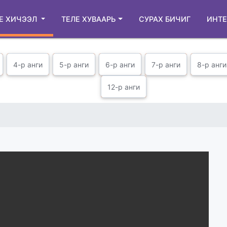
Е ХИЧЭЭЛ
ТЕЛЕ ХУВААРЬ
СУРАХ БИЧИГ
ИНТЕ
4-р анги
5-р анги
6-р анги
7-р анги
8-р анги
12-р анги