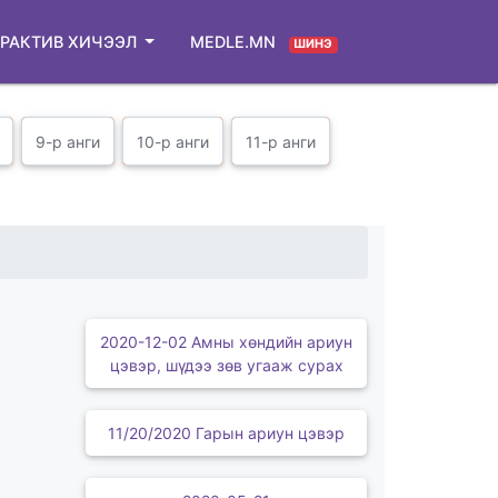
РАКТИВ ХИЧЭЭЛ
MEDLE.MN
ШИНЭ
9-р анги
10-р анги
11-р анги
2020-12-02 Амны хөндийн ариун
цэвэр, шүдээ зөв угааж сурах
11/20/2020 Гарын ариун цэвэр