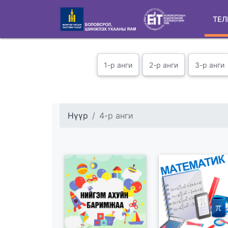
ТЕЛ
1-р анги
2-р анги
3-р анги
Нүүр
4-р анги