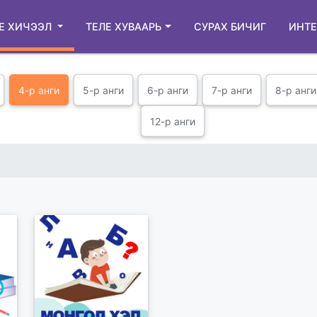
Е ХИЧЭЭЛ
ТЕЛЕ ХУВААРЬ
СУРАХ БИЧИГ
ИНТЕ
4-р анги
5-р анги
6-р анги
7-р анги
8-р анги
12-р анги