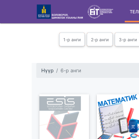
ТЕЛ
1-р анги
2-р анги
3-р анги
Нүүр
6-р анги