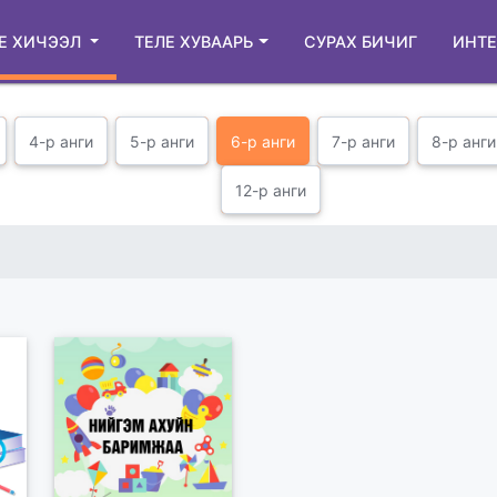
Е ХИЧЭЭЛ
ТЕЛЕ ХУВААРЬ
СУРАХ БИЧИГ
ИНТЕ
4-р анги
5-р анги
6-р анги
7-р анги
8-р анги
12-р анги