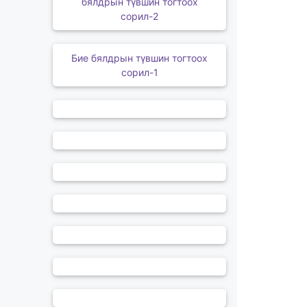
бялдрын түвшин тогтоох
сорил-2
Бие бялдрын түвшин тогтоох
сорил-1