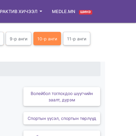
РАКТИВ ХИЧЭЭЛ
MEDLE.MN
ШИНЭ
9-р анги
10-р анги
11-р анги
Волейбол тоглохдоо шүүгчийн
заалт, дүрэм
Спортын үүсэл, спортын төрлүүд