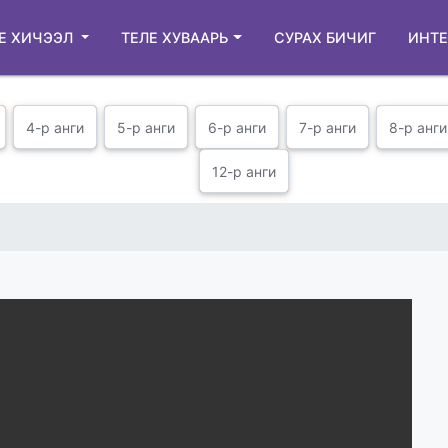
Е ХИЧЭЭЛ
ТЕЛЕ ХУВААРЬ
СУРАХ БИЧИГ
ИНТЕ
4-р анги
5-р анги
6-р анги
7-р анги
8-р анги
12-р анги