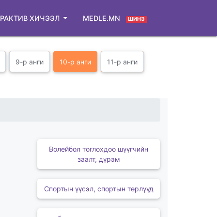
РАКТИВ ХИЧЭЭЛ
MEDLE.MN
ШИНЭ
9-р анги
10-р анги
11-р анги
Волейбол тоглохдоо шүүгчийн
заалт, дүрэм
Спортын үүсэл, спортын төрлүүд