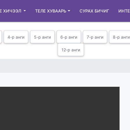
Е ХИЧЭЭЛ
ТЕЛЕ ХУВААРЬ
СУРАХ БИЧИГ
ИНТЕ
4-р анги
5-р анги
6-р анги
7-р анги
8-р анги
12-р анги