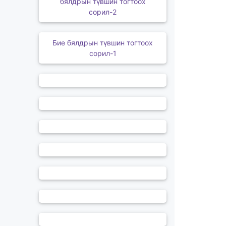
бялдрын түвшин тогтоох
сорил-2
Бие бялдрын түвшин тогтоох
сорил-1