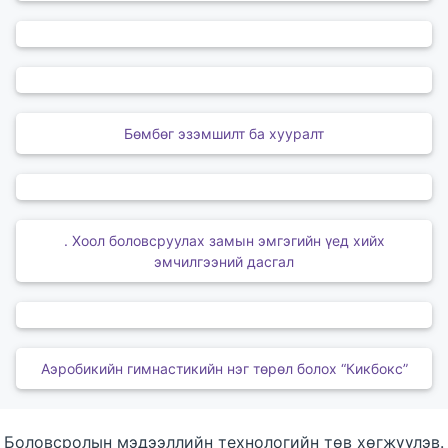
Бөмбөг эзэмшилт ба хууралт
. Хоол боловсруулах замын эмгэгийн үед хийх
эмчилгээний дасгал
Аэробикийн гимнастикийн нэг төрөл болох “Кикбокс”
Боловсролын мэдээллийн технологийн төв хөгжүүлэв.