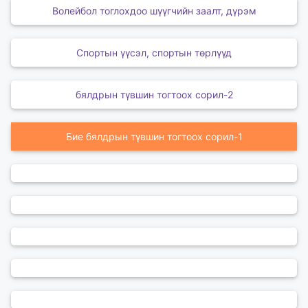
Волейбол тоглохдоо шүүгчийн заалт, дүрэм
Спортын үүсэл, спортын төрлүүд
бялдрын түвшин тогтоох сорил-2
Бие бялдрын түвшин тогтоох сорил-1