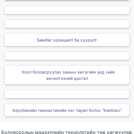
Бөмбөг эзэмшилт ба хууралт
. Хоол боловсруулах замын эмгэгийн үед хийх
эмчилгээний дасгал
Аэробикийн гимнастикийн нэг төрөл болох “Кикбокс”
Боловсролын мэдээллийн технологийн төв хөгжүүлэв.