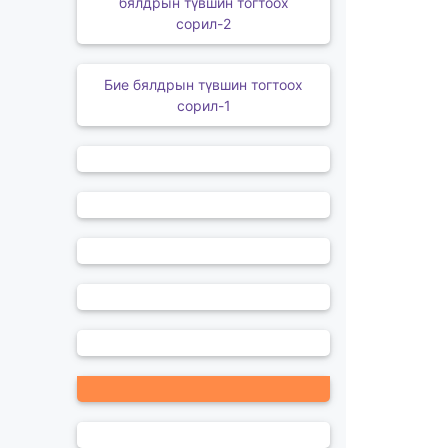
бялдрын түвшин тогтоох
сорил-2
Бие бялдрын түвшин тогтоох
сорил-1