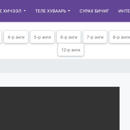
Е ХИЧЭЭЛ
ТЕЛЕ ХУВААРЬ
СУРАХ БИЧИГ
ИНТЕ
4-р анги
5-р анги
6-р анги
7-р анги
8-р анги
12-р анги