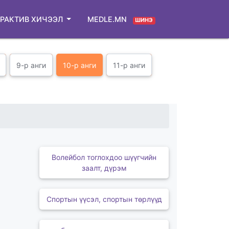
РАКТИВ ХИЧЭЭЛ
MEDLE.MN
ШИНЭ
9-р анги
10-р анги
11-р анги
Волейбол тоглохдоо шүүгчийн
заалт, дүрэм
Спортын үүсэл, спортын төрлүүд