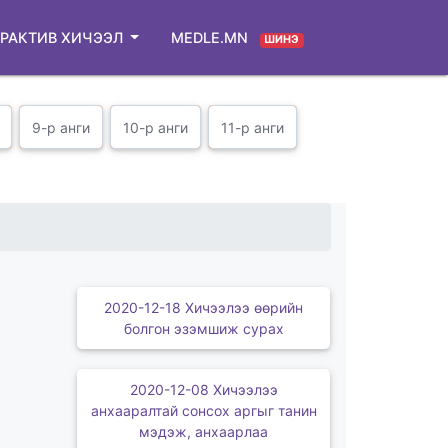
РАКТИВ ХИЧЭЭЛ
MEDLE.MN
ШИНЭ
9-р анги
10-р анги
11-р анги
2020-12-18 Хичээлээ өөрийн
болгон эзэмшиж сурах
2020-12-08 Хичээлээ
анхааралтай сонсох аргыг танин
мэдэж, анхаарлаа