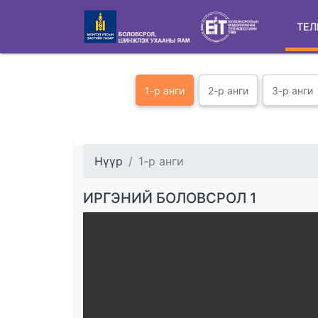
ТЕЛ
1-р анги
2-р анги
3-р анги
Нүүр
1-р анги
ИРГЭНИЙ БОЛОВСРОЛ 1