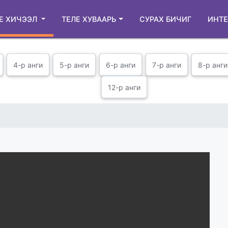
Е ХИЧЭЭЛ
ТЕЛЕ ХУВААРЬ
СУРАХ БИЧИГ
ИНТЕ
4-р анги
5-р анги
6-р анги
7-р анги
8-р анги
12-р анги