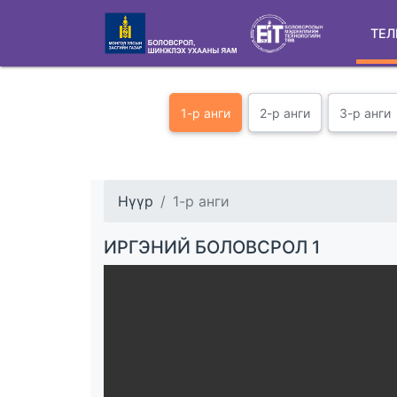
ТЕЛ
1-р анги
2-р анги
3-р анги
Нүүр
1-р анги
ИРГЭНИЙ БОЛОВСРОЛ 1