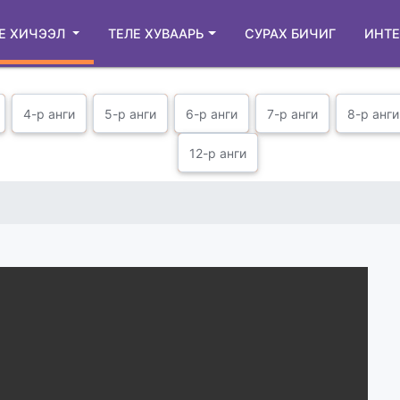
Е ХИЧЭЭЛ
ТЕЛЕ ХУВААРЬ
СУРАХ БИЧИГ
ИНТЕ
4-р анги
5-р анги
6-р анги
7-р анги
8-р анги
12-р анги