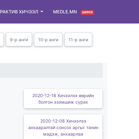
РАКТИВ ХИЧЭЭЛ
MEDLE.MN
ШИНЭ
9-р анги
10-р анги
11-р анги
2020-12-18 Хичээлээ өөрийн
болгон эзэмшиж сурах
2020-12-08 Хичээлээ
анхааралтай сонсох аргыг танин
мэдэж, анхаарлаа