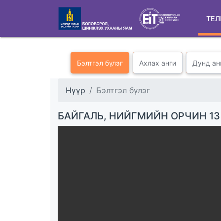
ТЕЛ
Бэлтгэл бүлэг
Ахлах анги
Дунд ан
Нүүр
Бэлтгэл бүлэг
БАЙГАЛЬ, НИЙГМИЙН ОРЧИН 13