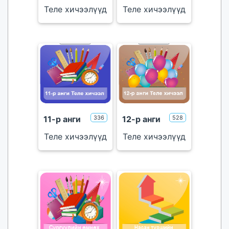
Теле хичээлүүд
Теле хичээлүүд
тоглуулах
тоглуулах
үнэгүй
үнэгүй
11-р анги
336
12-р анги
528
тоглуулах
тоглуулах
Теле хичээлүүд
Теле хичээлүүд
үнэгүй
үнэгүй