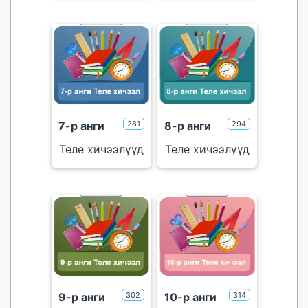
үнэгүй
үнэгүй
7-р анги
281
8-р анги
294
Теле хичээлүүд
Теле хичээлүүд
тоглуулах
тоглуулах
үнэгүй
үнэгүй
9-р анги
302
10-р анги
314