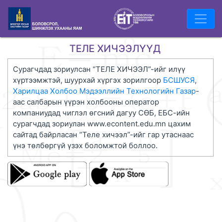
ТЕЛЕ ХИЧЭЭЛҮҮД
Сурагчдад зориулсан “ТЕЛЕ ХИЧЭЭЛ”-ийг илүү
хүртээмжтэй, шуурхай хүргэх зорилгоор
БСШУСЯ
,
Харилцаа Холбоо Мэдээллийн Технологийн Газар
-
аас салбарын үүрэн холбооны оператор
компаниудад чиглэл өгсний дагуу СӨБ, ЕБС-ийн
сурагчдад зориулан www.econtent.edu.mn цахим
сайтад байрласан “Теле хичээл”-ийг гар утаснаас
үнэ төлбөргүй үзэх боломжтой боллоо.