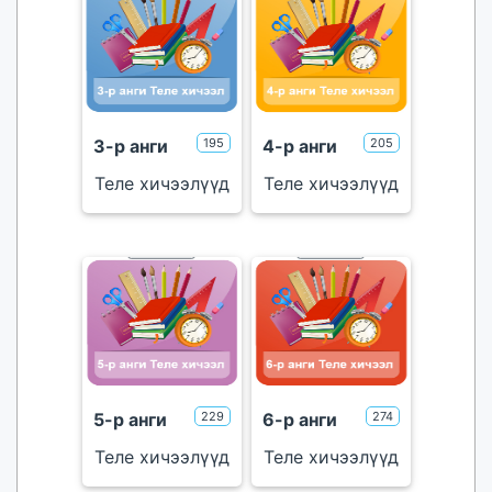
3-р анги
195
4-р анги
205
Теле хичээлүүд
Теле хичээлүүд
тоглуулах
тоглуулах
үнэгүй
үнэгүй
5-р анги
229
6-р анги
274
Теле хичээлүүд
Теле хичээлүүд
тоглуулах
тоглуулах