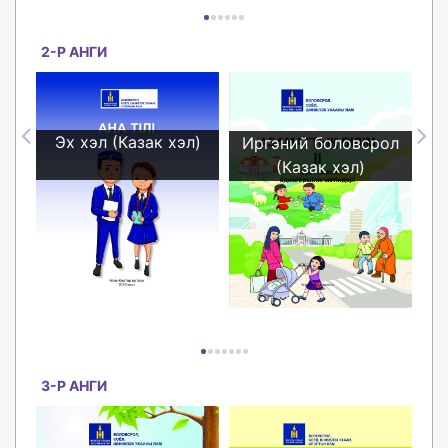
2-Р АНГИ
Эх хэл (Казак хэл)
ол
Иргэний боловсрол
(Казак хэл)
ЕБС-ИЙН НОМ
ЕБС-ИЙН НОМ
Да
Датагүй шууд үзэх боломжтой
Датагүй шууд үзэх боломжтой
той
унших
унших
3-Р АНГИ