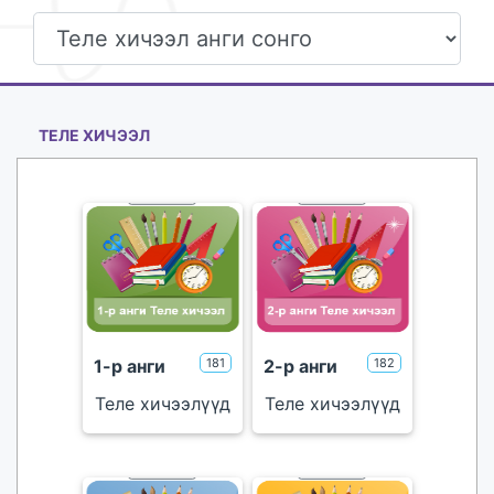
ТЕЛЕ ХИЧЭЭЛ
тоглуулах
тоглуулах
үнэгүй
үнэгүй
1-р анги
181
2-р анги
182
Теле хичээлүүд
Теле хичээлүүд
тоглуулах
тоглуулах
үнэгүй
үнэгүй