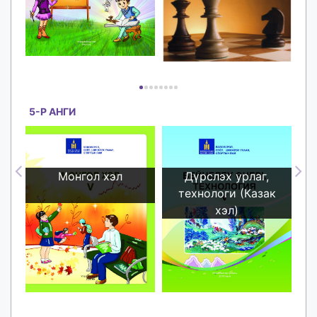
унших
унших
5-Р АНГИ
Монгол хэл
Дүрслэх урлаг,
технологи (Казак
хэл)