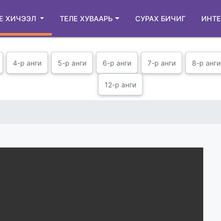
Е ХИЧЭЭЛ
ТЕЛЕ ХУВААРЬ
СУРАХ БИЧИГ
ИНТЕ
4-р анги
5-р анги
6-р анги
7-р анги
8-р анги
12-р анги