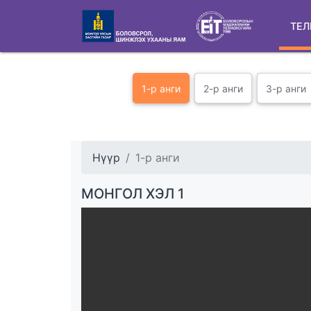
ТЕЛ
1-р анги
2-р анги
3-р анги
Нүүр
1-р анги
МОНГОЛ ХЭЛ 1