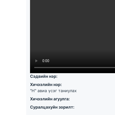
Сэдвийн нэр:
Хичээлийн нэр:
"Н" авиа үсэг таниулах
Хичээлийн агуулга:
Суралцахуйн зорилт: