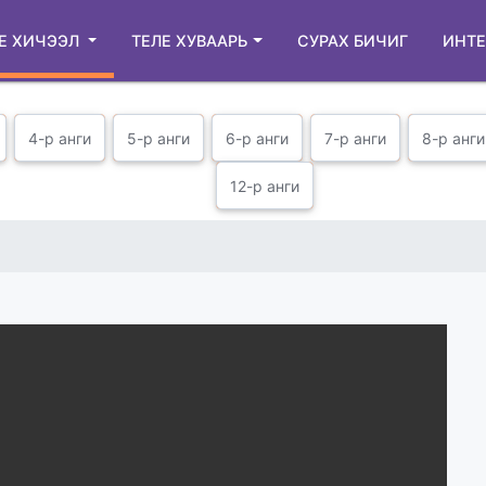
Е ХИЧЭЭЛ
ТЕЛЕ ХУВААРЬ
СУРАХ БИЧИГ
ИНТЕ
4-р анги
5-р анги
6-р анги
7-р анги
8-р анги
12-р анги