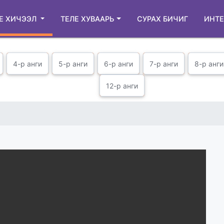
Е ХИЧЭЭЛ
ТЕЛЕ ХУВААРЬ
СУРАХ БИЧИГ
ИНТЕ
4-р анги
5-р анги
6-р анги
7-р анги
8-р анги
12-р анги