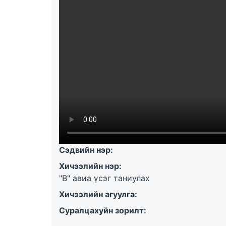
Сэдвийн нэр:
Хичээлийн нэр:
"В" авиа үсэг таниулах
Хичээлийн агуулга:
Суралцахуйн зорилт: