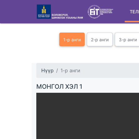
ТЕЛ
1-р анги
2-р анги
3-р анги
Нүүр
1-р анги
МОНГОЛ ХЭЛ 1